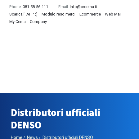
Phone:
081-58-56-111
Email:
info@crcema.it
Scarica l’ APP ;)
Modulo reso merci
Ecommerce
Web Mail
My Cema
Company
Distributori ufficiali
DENSO
Home
News
Distributori ufficiali DENSO