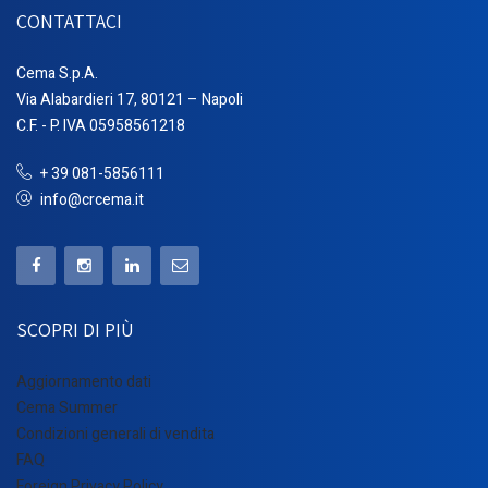
CONTATTACI
Cema S.p.A.
Via Alabardieri 17, 80121 – Napoli
C.F. - P. IVA 05958561218
+ 39 081-5856111
info@crcema.it
SCOPRI DI PIÙ
Aggiornamento dati
Cema Summer
Condizioni generali di vendita
FAQ
Foreign Privacy Policy