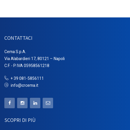
CONTATTACI
Cema S.p.A.
Via Alabardieri 17, 80121 – Napoli
C.F. - P. IVA 05958561218
+ 39 081-5856111
info@crcema.it
SCOPRI DI PIÙ