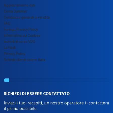
Aggiornamento dati
Cema Summer
Condizioni generali di vendita
FAQ
Foreign Privacy Policy
Informativa sui Cookies
Iscriviti al corso VDO
Le Filiali
Privacy Policy
Scheda clienti estero-Italia
RICHIEDI DI ESSERE CONTATTATO
Inviaci i tuoi recapiti, un nostro operatore ti contatterà
il primo possibile.