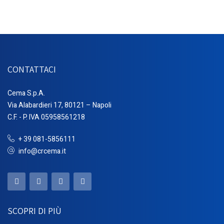
CONTATTACI
Cema S.p.A.
Via Alabardieri 17, 80121 – Napoli
C.F. - P. IVA 05958561218
+ 39 081-5856111
info@crcema.it
SCOPRI DI PIÙ