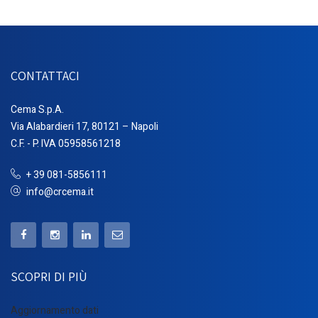
CONTATTACI
Cema S.p.A.
Via Alabardieri 17, 80121 – Napoli
C.F. - P. IVA 05958561218
+ 39 081-5856111
info@crcema.it
SCOPRI DI PIÙ
Aggiornamento dati