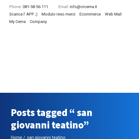
Phone:
081-58-56-111
Email:
info@crcema.it
Scarica l’ APP ;)
Modulo reso merci
Ecommerce
Web Mail
My Cema
Company
Posts tagged “ san
giovanni teatino”
Home
san giovanni teatino