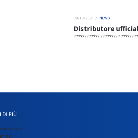
08/10/2021
NEWS
Distributore uffic
???????????? ????????? ??????????
 DI PIÙ
amento dati
ummer