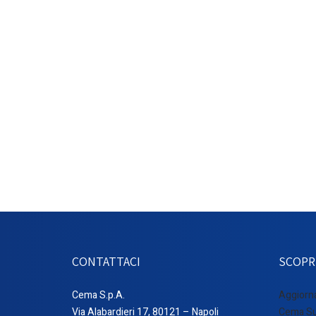
CONTATTACI
SCOPRI
Cema S.p.A.
Aggiorn
Via Alabardieri 17, 80121 – Napoli
Cema S