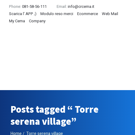
Phone:
081-58-56-111
Email:
info@crcema.it
Scarica l’ APP ;)
Modulo reso merci
Ecommerce
Web Mail
My Cema
Company
Posts tagged “ Torre
serena village”
Home
Torre serena village