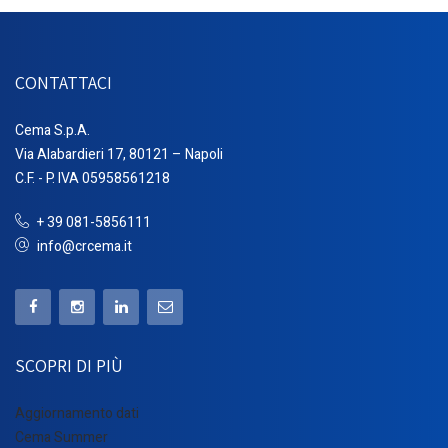
CONTATTACI
Cema S.p.A.
Via Alabardieri 17, 80121 – Napoli
C.F. - P. IVA 05958561218
+ 39 081-5856111
info@crcema.it
SCOPRI DI PIÙ
Aggiornamento dati
Cema Summer