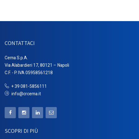
CONTATTACI
Cema S.p.A.
Via Alabardieri 17, 80121 – Napoli
C.F. - P. IVA 05958561218
+ 39 081-5856111
info@crcema.it
SCOPRI DI PIÙ