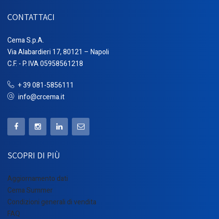
CONTATTACI
Cema S.p.A.
Via Alabardieri 17, 80121 – Napoli
C.F. - P. IVA 05958561218
+ 39 081-5856111
info@crcema.it
SCOPRI DI PIÙ
Aggiornamento dati
Cema Summer
Condizioni generali di vendita
FAQ