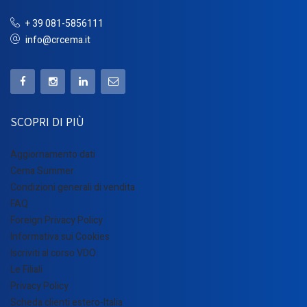
+ 39 081-5856111
info@crcema.it
SCOPRI DI PIÙ
Aggiornamento dati
Cema Summer
Condizioni generali di vendita
FAQ
Foreign Privacy Policy
Informativa sui Cookies
Iscriviti al corso VDO
Le Filiali
Privacy Policy
Scheda clienti estero-Italia