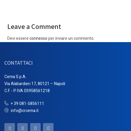
Leave a Comment
Devi essere
connesso
per inviare un commento.
CONTATTACI
Cema S.p.A.
Via Alabardieri 17, 80121 – Napoli
C.F. - P. IVA 05958561218
+ 39 081-5856111
info@crcema.it